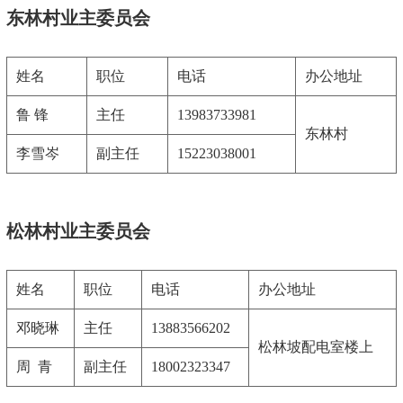
东林村业主委员会
姓名
职位
电话
办公地址
鲁 锋
主任
13983733981
东林村
李雪岑
副主任
15223038001
松林村业主委员会
姓名
职位
电话
办公地址
邓晓琳
主任
13883566202
松林坡配电室楼上
周 青
副主任
18002323347